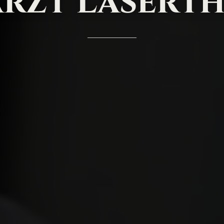
rzt
Laserth